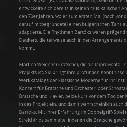
Ernst Deuker (Kontrabassklarinette), sein Bezug 
entwickelte sich bereits in seinen musikalischen A
den 70er Jahren, wo er zum ersten Mal (noch vor de
darauf mitbegründete) einen bulgarischen Tanz a
adaptierte. Die Rhythmen Bartóks waren prägend fü
Deukers, die teilweise auch in den Arrangements
kommt.
Martina Weidner (Bratsche), die als Improvisatori
Projekts ist. Sie bringt ihre profunden Kenntnisse
Werkkatalogs der klassische Moderne für ihr Instr
Konzert für Bratsche und Orchester, oder Schosta
Bratsche und Klavier, beide kurz vor dem Tod der
in das Projekt ein, und damit wahrscheinlich auch
Bartóks. Mit ihrer Erfahrung im Doppelgriff-Spiel (
Streichtrios sammelte, indenen die Bratsche gewö