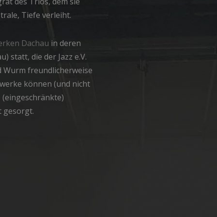
grat des Trios, dem sie
rale, Tiefe verleiht.
erken Dachau
in deren
statt, die der Jazz e.V.
rd Wurm freundlicherweise
twerke können (und nicht
e (eingeschränkte)
t gesorgt.