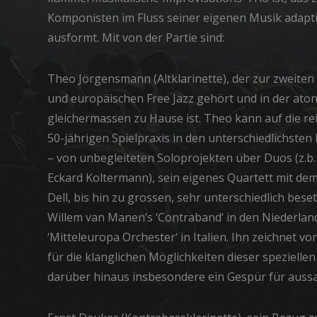
Komponisten im Fluss seiner eigenen Musik adapti
ausformt. Mit von der Partie sind:
Theo Jörgensmann (Altklarinette), der zur zweite
und europäischen Free Jazz gehört und in der aton
gleichermassen zu Hause ist. Theo kann auf die re
50-jährigen Spielpraxis in den unterschiedlichste
– von unbegleiteten Soloprojekten über Duos (z.b.
Eckard Koltermann), sein eigenes Quartett mit de
Dell, bis hin zu grossen, sehr unterschiedlich bes
Willem van Manen’s ‘Contraband‘ in den Niederlan
‘Mitteleuropa Orchester‘ in Italien. Ihn zeichnet v
für die klanglichen Möglichkeiten dieser spezielle
darüber hinaus insbesondere ein Gespür für auss