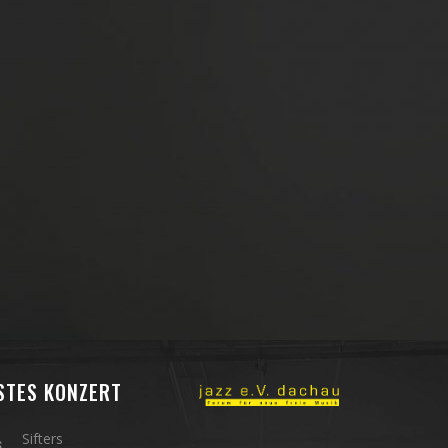
STES KONZERT
Sifters
6