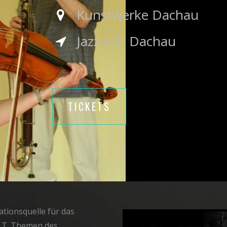
Kunstwerke Dachau
Jazz e.V. Dachau
TICKETS
rationsquelle für das
z.T. Themen des