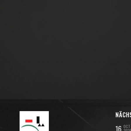
NÄCH
16
OCT
202