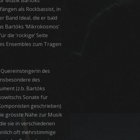
zur Musik Bartóks
nfängen als Rockbassist, in
r Band Ideal, die er bald
us Bartóks ‘Mikrokosmos‘
r die ‘rockige‘ Seite
 des Ensembles zum Tragen
n Quereinsteigerin des
 insbesondere des
ument (z.b. Bartóks
kowitschs Sonate für
 Komponisten geschrieben)
 die grösste Nähe zur Musik
die sie in verschiedenen
hnlich oft mehrstimmige