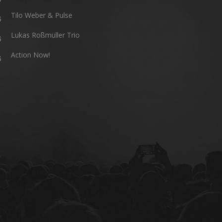
Tilo Weber & Pulse
6
Lukas Roßmüller Trio
6
Action Now!
6