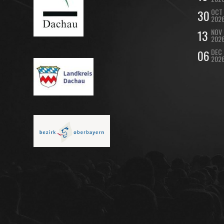
30
OCT
202
13
NOV
202
06
DEC
202