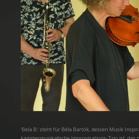
‘Bela B.‘ steht für Béla Bartók, dessen Musik Inspi
kammermusikalische Improvisations-Trio ist, das 