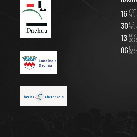
16
OCT
202
30
OCT
202
13
NOV
202
06
DEC
202