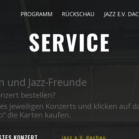
PROGRAMM
RÜCKSCHAU
JAZZ E.V. DA
SERVICE
n und Jazz-Freunde
nzert bestellen?
des jeweiligen Konzerts und klicken auf d
o“ die Karten kaufen.
STES KONZERT