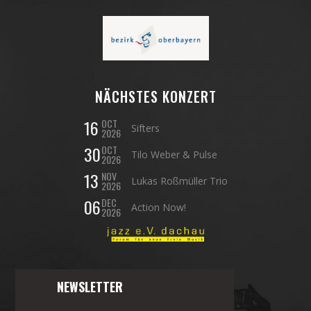
NÄCHSTES KONZERT
16
OCT
Sifters
2026
30
OCT
Tilo Weber & Pulse
2026
13
NOV
Lukas Roßmüller Trio
2026
06
DEC
Action Now!
2026
NEWSLETTER